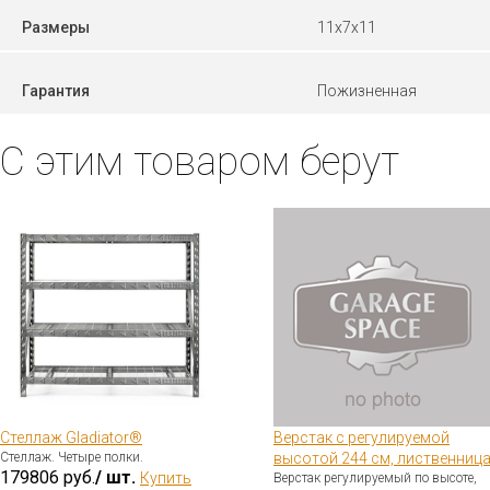
Размеры
11x7x11
Гарантия
Пожизненная
С этим товаром берут
Стеллаж Gladiator®
Верстак с регулируемой
Стеллаж. Четыре полки.
высотой 244 см, лиственниц
179806 руб.
/ шт.
Купить
Верстак регулируемый по высоте,