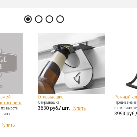
уемой
Открывашка
Рамный к
иственница
Открывашка.
Предназначе
3630 руб.
/ шт.
Купить
электрическ
по высоте,
3993 руб.
ешница
Купить