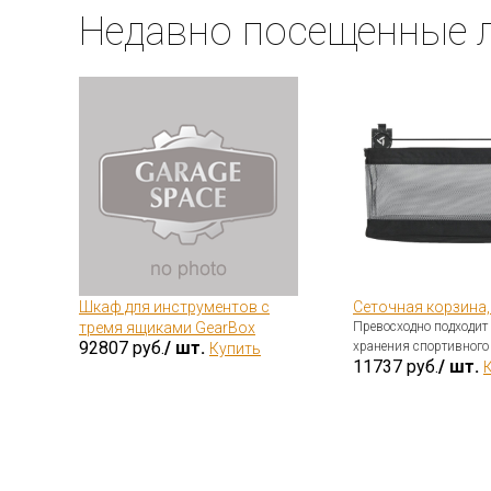
Недавно посещенные 
Шкаф для инструментов с
Сеточная корзина,
тремя ящиками GearBox
Превосходно подходит
92807 руб.
/ шт.
хранения спортивного
.
Купить
11737 руб.
/ шт.
сей