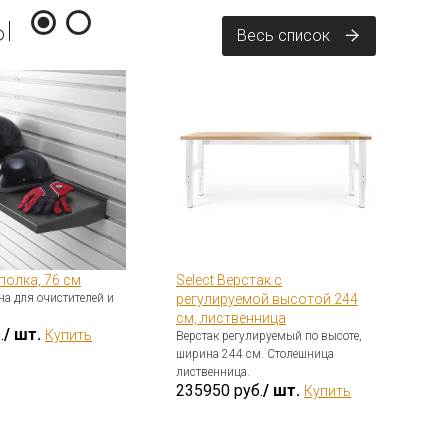
ы
Весь список
олка, 76 см
Select Верстак с
На
а для очистителей и
регулируемой высотой 244
GE
см, лиственница
Нас
.
/ шт.
Купить
Пре
Верстак регулируемый по высоте,
сте
ширина 244 см. Столешница
25
лиственница.
235950 руб.
/ шт.
Купить