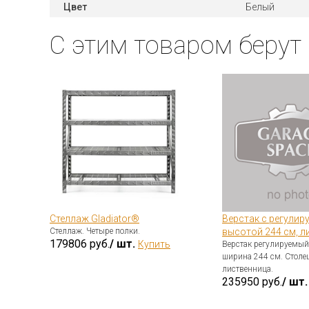
Цвет
Белый
С этим товаром берут
Стеллаж Gladiator®
Верстак с регулир
Стеллаж. Четыре полки.
высотой 244 см, л
179806 руб.
/ шт.
Купить
Верстак регулируемый 
ширина 244 см. Стол
лиственница.
235950 руб.
/ шт.