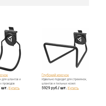
рючок
Глубокий крючок
Ко
н для шлангов и
Идеально подходит для стремянок,
Пре
их проводов
шлангов и пильных козел.
инс
/ шт.
5929 руб.
/ шт.
Купить
Купить
сад
24