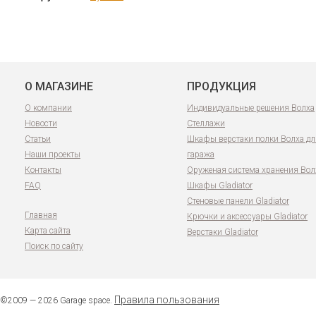
О МАГАЗИНЕ
ПРОДУКЦИЯ
О компании
Индивидуальные решения Волха
Новости
Стеллажи
Статьи
Шкафы верстаки полки Волха дл
Наши проекты
гаража
Контакты
Оруженая система хранения Вол
FAQ
Шкафы Gladiator
Стеновые панели Gladiator
Главная
Крючки и аксессуары Gladiator
Карта сайта
Верстаки Gladiator
Поиск по сайту
Правила пользования
©2009 — 2026 Garage space.