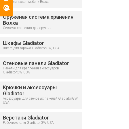
Металлическая мебель Волха
Оруженая система хранения
Волха
Система хранения для оружия
Шкафы Gladiator
Шкаф для гаража GladiatorGW, USA
Стеновые панели Gladiator
Панели для крепления аксессуаров
GladiatorGW USA
Крючки и аксессуары
Gladiator
Аксессуары для стеновых панелей GladiatorGW
USA
Верстаки Gladiator
Рабочие столы GladiatorGW USA