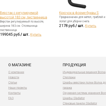
Верстак с регулируемой
Крючок в форме буквы S
высотой 183 см, лиственница
Предназначен для мётел, граблей и
лопат для уборки снега.
Верстак регулируемый по высоте,
2178 руб.
/ шт.
Купить
ширина 183 см. Столешница
лиственница.
199045 руб.
/ шт.
Купить
О МАГАЗИНЕ
ПРОДУКЦИЯ
О компании
Индивидуальные решения Волха
Новости
Стеллажи
Статьи
Шкафы верстаки полки Волха дл
Наши проекты
гаража
Контакты
Оруженая система хранения Вол
FAQ
Шкафы Gladiator
Стеновые панели Gladiator