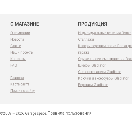
О МАГАЗИНЕ
ПРОДУКЦИЯ
О компании
Индивидуальные решения Волха
Новости
Стеллажи
Статьи
Шкафы верстаки полки Волха дл
Наши проекты
гаража
Контакты
Оруженая система хранения Вол
FAQ
Шкафы Gladiator
Стеновые панели Gladiator
Главная
Крючки и аксессуары Gladiator
Карта сайта
Верстаки Gladiator
Поиск по сайту
Правила пользования
©2009 — 2026 Garage space.