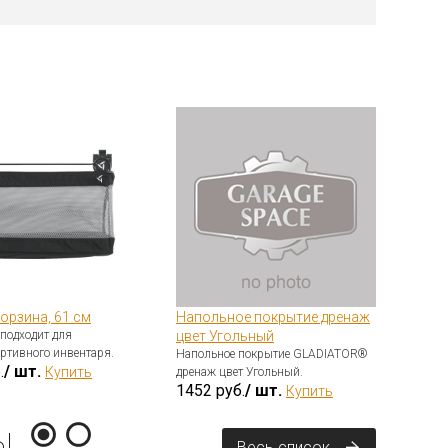
орзина, 61 см
Напольное покрытие дренаж
Крю
подходит для
цвет Угольный
(шт
ртивного инвентаря.
Напольное покрытие GLADIATOR®
Иде
.
/ шт.
Купить
дренаж цвет Угольный.
мел
1452 руб.
/ шт.
72
Купить
ы
Весь список