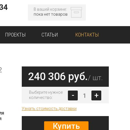
-34
В вашей корзине:
пока нет товаров
ПРОЕКТЫ
СТАТЬИ
КОНТАКТЫ
2
240 306 руб.
/ шт.
Выберите нужное
-
+
количество:
Узнать стоимость доставки
ля
я
Купить