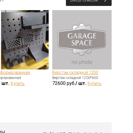
рфорированная
Верстак складной 1200
Вы
орированная
Верстак складной 1200*600
ин
/ шт.
72600 руб.
/ шт.
25
Купить
Купить
ДЫ