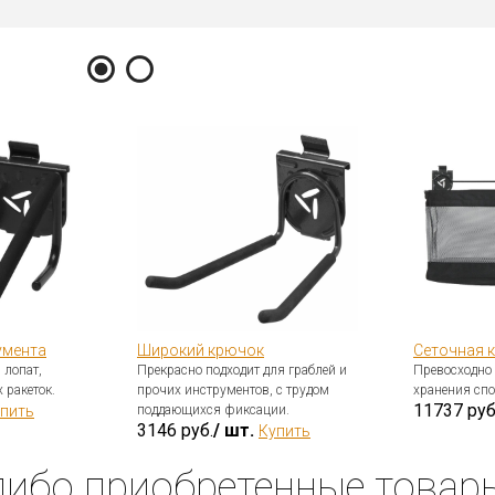
умента
Широкий крючок
Сеточная к
 лопат,
Прекрасно подходит для граблей и
Превосходно 
 ракеток.
прочих инструментов, с трудом
хранения спо
11737 руб
пить
поддающихся фиксации.
3146 руб.
/ шт.
Купить
либо приобретенные товар