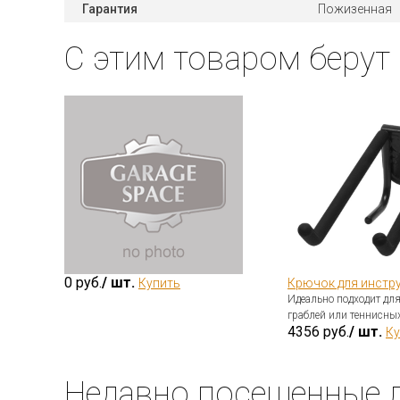
Гарантия
Пожизенная
С этим товаром берут
0 руб.
/ шт.
Купить
Крючок для инстр
Идеально подходит для
граблей или теннисных
я
4356 руб.
/ шт.
Ку
Недавно посещенные 