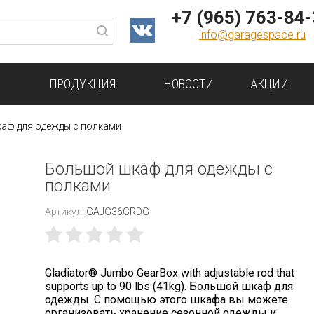
+7 (965) 763-84
info@garagespace.ru
ПРОДУКЦИЯ
НОВОСТИ
АКЦИИ
аф для одежды с полками
Большой шкаф для одежды с
полками
Артикул:
GAJG36GRDG
Gladiator® Jumbo GearBox with adjustable rod that
supports up to 90 lbs (41kg). Большой шкаф для
одежды. С помощью этого шкафа вы можете
организовать хранение сезонной одежды и