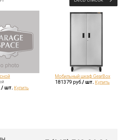
сной
Мобильный шкаф GearBox
На
181379 руб.
/ шт.
ой
Купить
Ge
.
/ шт.
75
Купить
ДЫ