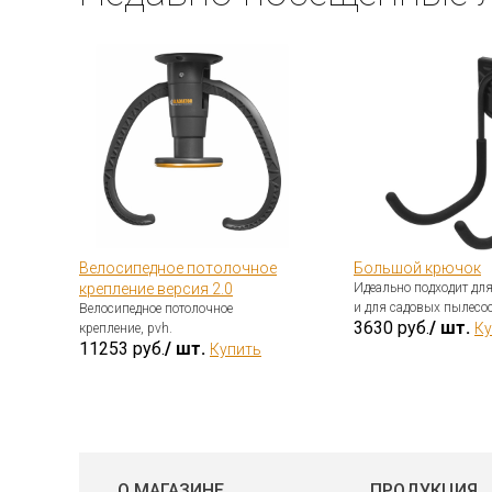
ф
Велосипедное потолочное
Большой крючок
в
крепление версия 2.0
Идеально подходит дл
и для садовых пылесос
Велосипедное потолочное
3630 руб.
/ шт.
Ку
крепление, pvh.
11253 руб.
/ шт.
Купить
О МАГАЗИНЕ
ПРОДУКЦИЯ