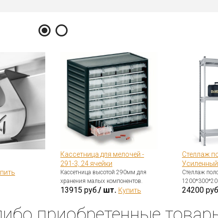
Кассетница для мелочей -
Стеллаж п
291-3, 24 ячейки
Усиленный
пить
Кассетница высотой 290мм для
Стеллаж пол
хранения малых компонентов.
1200*300*200
13915 руб.
/ шт.
24200 руб
Купить
либо приобретенные товар