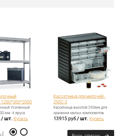
олочный
Кассетница для мелочей -
Ве
 1200*300*2000
290С-3
Вер
72
очный Усиленный
Кассетница высотой 290мм для
0 мм. 4 яруса.
хранения малых компонентов.
.
/ шт.
13915 руб.
/ шт.
Купить
Купить
ы
Весь список