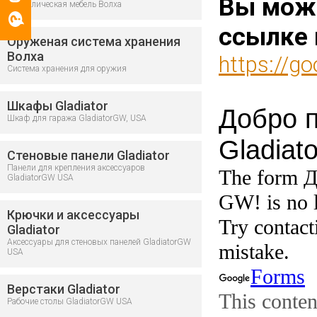
Вы може
Металлическая мебель Волха
ссылке 
Оруженая система хранения
Волха
https://
Система хранения для оружия
Шкафы Gladiator
Шкаф для гаража GladiatorGW, USA
Стеновые панели Gladiator
Панели для крепления аксессуаров
GladiatorGW USA
Крючки и аксессуары
Gladiator
Аксессуары для стеновых панелей GladiatorGW
USA
Верстаки Gladiator
Рабочие столы GladiatorGW USA