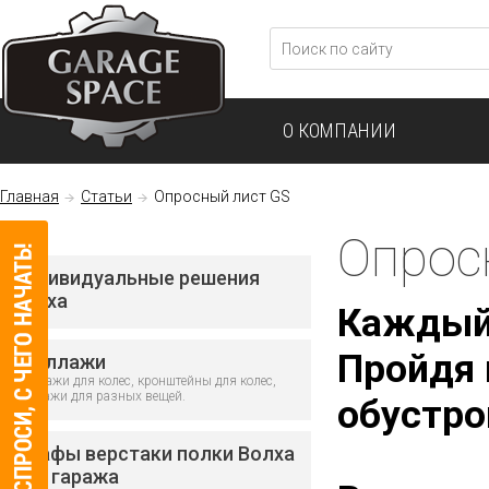
О КОМПАНИИ
Главная
Статьи
Опросный лист GS
Опрос
Индивидуальные решения
Волха
Каждый 
Пройдя 
Стеллажи
Стеллажи для колес, кронштейны для колес,
стеллажи для разных вещей.
обустро
Шкафы верстаки полки Волха
для гаража