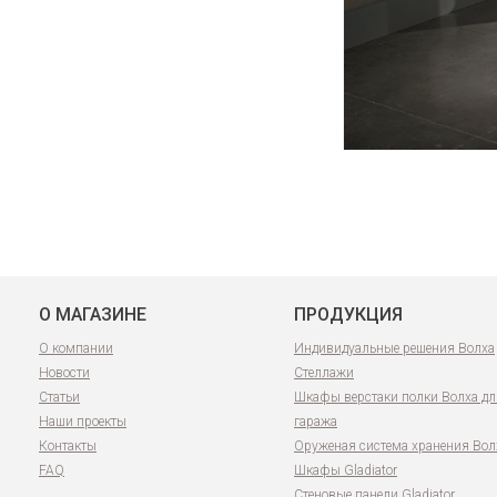
О МАГАЗИНЕ
ПРОДУКЦИЯ
О компании
Индивидуальные решения Волха
Новости
Стеллажи
Статьи
Шкафы верстаки полки Волха дл
Наши проекты
гаража
Контакты
Оруженая система хранения Вол
FAQ
Шкафы Gladiator
Стеновые панели Gladiator