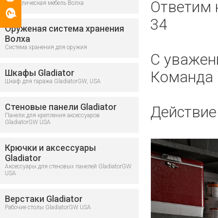
Ответим 
Металлическая мебель Волха
34
Оруженая система хранения
Волха
Система хранения для оружия
С уважен
Шкафы Gladiator
Команда
Шкаф для гаража GladiatorGW, USA
Стеновые панели Gladiator
Действие 
Панели для крепления аксессуаров
GladiatorGW USA
Крючки и аксессуары
Gladiator
Аксессуары для стеновых панелей GladiatorGW
USA
Верстаки Gladiator
Рабочие столы GladiatorGW USA