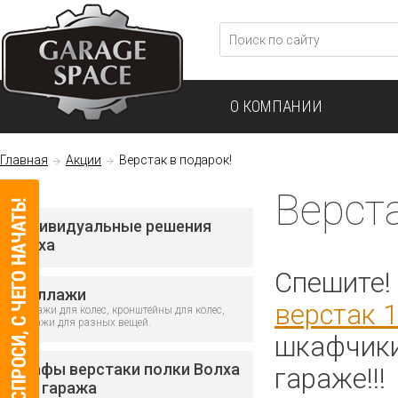
О КОМПАНИИ
Главная
Акции
Верстак в подарок!
Верста
Индивидуальные решения
Волха
Спешите!
Стеллажи
верстак 
Стеллажи для колес, кронштейны для колес,
стеллажи для разных вещей.
шкафчики
Шкафы верстаки полки Волха
гараже!!!
для гаража